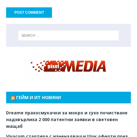
ГЕЙМ И ИТ НОВИНИ
Dreame прахосмукачки за мокро и сухо почистване
надхвърлиха 2 000 патентни заявки в световен
мащаб
Vivacom стартира с изненадващи Шок оферти през