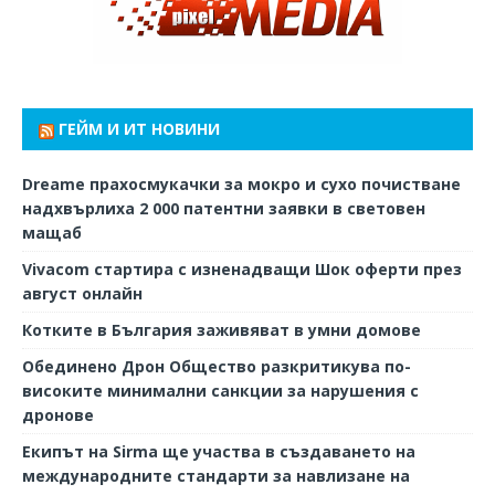
ГЕЙМ И ИТ НОВИНИ
Dreame прахосмукачки за мокро и сухо почистване
надхвърлиха 2 000 патентни заявки в световен
мащаб
Vivacom стартира с изненадващи Шок оферти през
август онлайн
Котките в България заживяват в умни домове
Обединено Дрон Общество разкритикува по-
високите минимални санкции за нарушения с
дронове
Екипът на Sirma ще участва в създаването на
международните стандарти за навлизане на