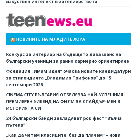
изкуствен интелект в хотелиерството
НОВИНИТЕ НА МЛАДИТЕ ХОРА
Конкурс за интериор на бъдещето дава шанс на
български ученици за ранно кариерно ориентиране
Фондация „Имам идея“ очаква новите кандидатури
за стипендията „Владимир Трифонов“ до 15
септември 2026
CINEMA CITY БЪЛГАРИЯ ОТБЕЛЯЗВА НАЙ-УСПЕШНИЯ
ПРЕМИЕРЕН УИКЕНД НА ФИЛМ ЗА СПАЙДЪР-МЕН В
ИСТОРИЯТА СИ
24 български банди завладяват рок фест “Вълча
пътека”
„Как да четем класиците, без да плачем“ – нова