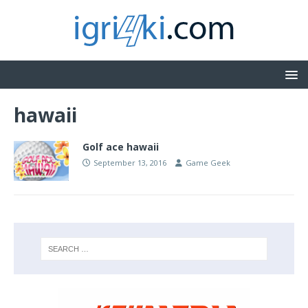
hawaii
Golf ace hawaii
September 13, 2016
Game Geek