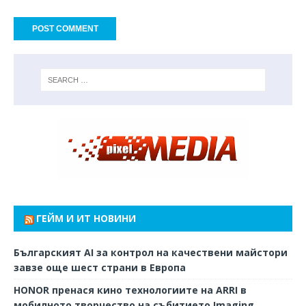
ГЕЙМ И ИТ НОВИНИ
Българският AI за контрол на качествени майстори
завзе още шест страни в Европа
HONOR пренася кино технологиите на ARRI в
мобилното творчество на събитието Imaging