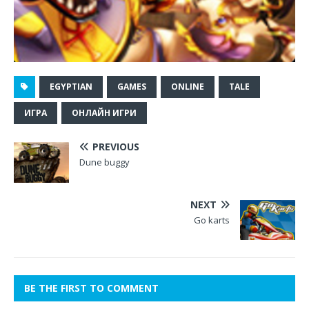
EGYPTIAN
GAMES
ONLINE
TALE
ИГРА
ОНЛАЙН ИГРИ
PREVIOUS
Dune buggy
NEXT
Go karts
BE THE FIRST TO COMMENT