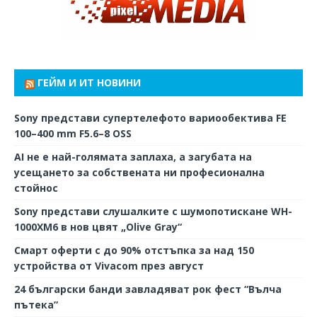
ГЕЙМ И ИТ НОВИНИ
Sony представи супертелефото вариообектива FE
100–400 mm F5.6–8 OSS
AI не е най-голямата заплаха, а загубата на
усещането за собствената ни професионална
стойнос
Sony представи слушалките с шумопотискане WH-
1000XM6 в нов цвят „Olive Gray“
Смарт оферти с до 90% отстъпка за над 150
устройства от Vivacom през август
24 български банди завладяват рок фест “Вълча
пътека”