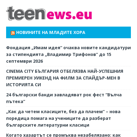
НОВИНИТЕ НА МЛАДИТЕ ХОРА
Фондация „Имам идея“ очаква новите кандидатури
за стипендията „Владимир Трифонов“ до 15
септември 2026
CINEMA CITY БЪЛГАРИЯ ОТБЕЛЯЗВА НАЙ-УСПЕШНИЯ
ПРЕМИЕРЕН УИКЕНД НА ФИЛМ ЗА СПАЙДЪР-МЕН В
ИСТОРИЯТА СИ
24 български банди завладяват рок фест “Вълча
пътека”
„Как да четем класиците, без да плачем“ – нова
поредица помага на учениците да разберат
българските литературни класици
Когато хазартът се промъква незабелязано: как