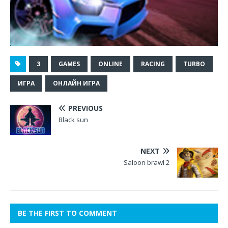
3
GAMES
ONLINE
RACING
TURBO
ИГРА
ОНЛАЙН ИГРА
PREVIOUS
Black sun
NEXT
Saloon brawl 2
BE THE FIRST TO COMMENT