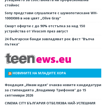
стойнос
Sony представи слушалките с шумопотискане WH-
1000XM6 в нов цвят „Olive Gray“
Смарт оферти с до 90% отстъпка за над 150
устройства от Vivacom през август
24 български банди завладяват рок фест “Вълча
пътека”
НОВИНИТЕ НА МЛАДИТЕ ХОРА
Фондация „Имам идея“ очаква новите кандидатури
за стипендията „Владимир Трифонов“ до 15
септември 2026
CINEMA CITY БЪЛГАРИЯ ОТБЕЛЯЗВА НАЙ-УСПЕШНИЯ