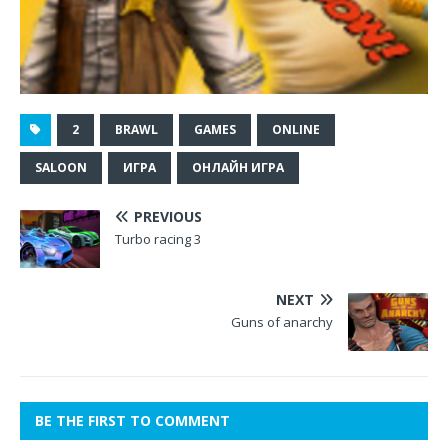
2
BRAWL
GAMES
ONLINE
SALOON
ИГРА
ОНЛАЙН ИГРА
PREVIOUS
Turbo racing 3
NEXT
Guns of anarchy
BE THE FIRST TO COMMENT