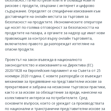
безопасността на потребителите и обхваща новите
рискове с продукти, свързани с интернет и цифрово
съдържание. Определят се специфични изисквания към
доставчиците на онлайн местата за търговия за
безопасност на продуктите. Икономическите оператори
ще носят по-голяма отговорност за безопасността на
продуктите на пазара, а органите за надзор ще имат нови
правомощия за контрол върху онлайн търговията,
включително правото да разпореждат изтегляне на
опасни продукти.
Проектът на закон въвежда в националното
законодателство и изискванията на Директива (ЕС)
2020/1828 на Европейския парламент и на Съвета от 25
ноември 2020 година. С новите разпоредби се въвеждат
механизми за предявяване на представителни искове за
прекратяване и забрана на незаконни търговски практики,
както и за искове за обезщетение за вреди, нанесени на
колективните интереси на потребителите. Сред
основните въпроси, които се уреждат са производствата
по национални и трансгранични представителни искове за