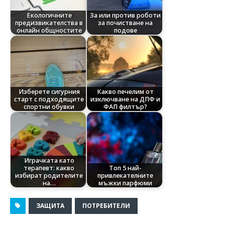
Екологичните
За или против роботи
предизвикателства в
за почистване на
онлайн общностите
подове
Изберете сигурния
Какво печелим от
старт с подходящите
изключване на ДПФ и
спортни обувки
ФАП филтър?
Играчката като
терапевт: какво
Топ 5 най-
избират родителите
привлекателните
на…
мъжки парфюми
ЗАЩИТА
ПОТРЕБИТЕЛИ