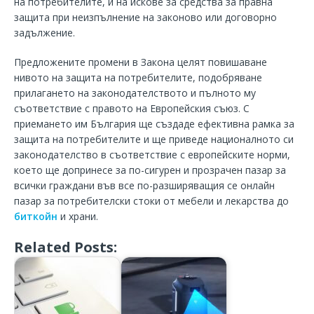
на потребителите, и на искове за средства за правна
защита при неизпълнение на законово или договорно
задължение.
Предложените промени в Закона целят повишаване
нивото на защита на потребителите, подобряване
прилагането на законодателството и пълното му
съответствие с правото на Европейския съюз. С
приемането им България ще създаде ефективна рамка за
защита на потребителите и ще приведе националното си
законодателство в съответствие с европейските норми,
което ще допринесе за по-сигурен и прозрачен пазар за
всички граждани във все по-разширяващия се онлайн
пазар за потребителски стоки от мебели и лекарства до
биткойн
и храни.
Related Posts: