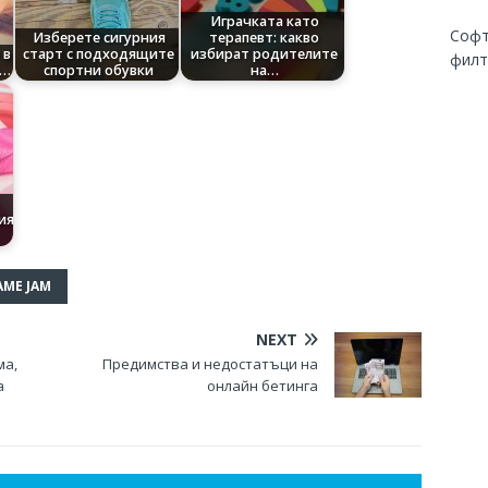
Играчката като
Софт
Изберете сигурния
терапевт: какво
 в
старт с подходящите
избират родителите
фил
а…
спортни обувки
на…
ия
AME JAM
NEXT
ма,
Предимства и недостатъци на
а
онлайн бетинга