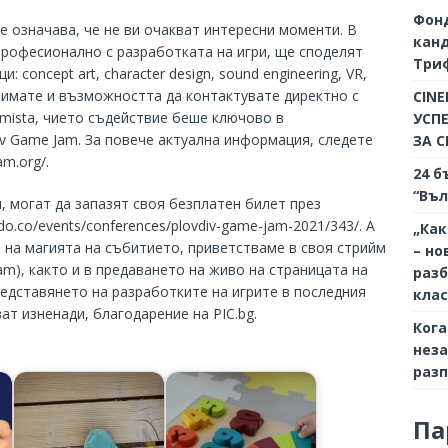
Фон
е означава, че не ви очакват интересни моменти. В
кан
професионално с разработката на игри, ще споделят
Триф
 concept art, character design, sound engineering, VR,
Ще имате и възможността да контактувате директно с
CINE
amista, чието съдействие беше ключово в
УСП
iv Game Jam. За повече актуална информация, следете
ЗА 
am.org/.
24 б
“Въл
, могат да запазят своя безплатен билет през
edo.co/events/conferences/plovdiv-game-jam-2021/343/. А
„Как
 на магията на събитието, приветстваме в своя стрийм
– но
mejam), както и в предаването на живо на страницата на
разб
редставянето на разработките на игрите в последния
кла
ат изненади, благодарение на PIC.bg.
Кога
неза
разп
Па