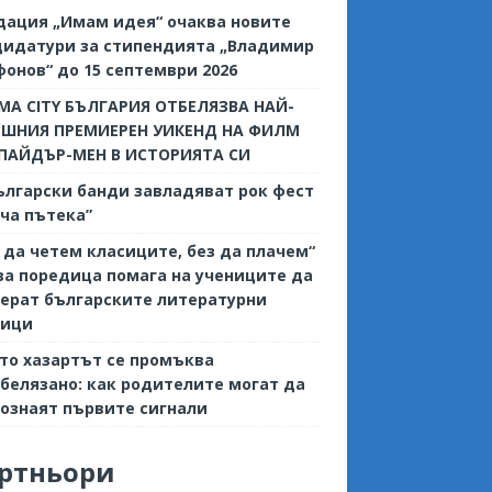
дация „Имам идея“ очаква новите
дидатури за стипендията „Владимир
онов“ до 15 септември 2026
MA CITY БЪЛГАРИЯ ОТБЕЛЯЗВА НАЙ-
ЕШНИЯ ПРЕМИЕРЕН УИКЕНД НА ФИЛМ
СПАЙДЪР-МЕН В ИСТОРИЯТА СИ
ългарски банди завладяват рок фест
ча пътека”
 да четем класиците, без да плачем“
ва поредица помага на учениците да
ерат българските литературни
сици
то хазартът се промъква
белязано: как родителите могат да
ознаят първите сигнали
ртньори