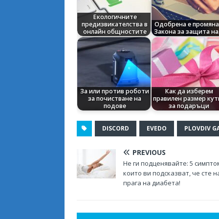
Екологичните
предизвикателства в
Одобрена е промяна
онлайн общностите
Закона за защита н
За или против роботи
Как да изберем
за почистване на
правилен размер кут
подове
за подаръци
DISCORD
EVEDO
PLOVDIV G
PREVIOUS
Не ги подценявайте: 5 симпто
които ви подсказват, че сте н
прага на диабета!