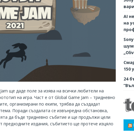
вари
AI н
на у
про
Sony
шумо
„Oli
Смар
150 
24 б
“Въл
Jam ще даде поле за изява на всички любители на
ототип на игра. Част е от Global Game Jam – тридневно
те, организирани по екипи, трябва да създадат
тема. Поради създалата се извънредна обстановка,
ията да бъде тридневно събитие и ще продължи цели
а от предходните издания, събитието ще протече изцяло