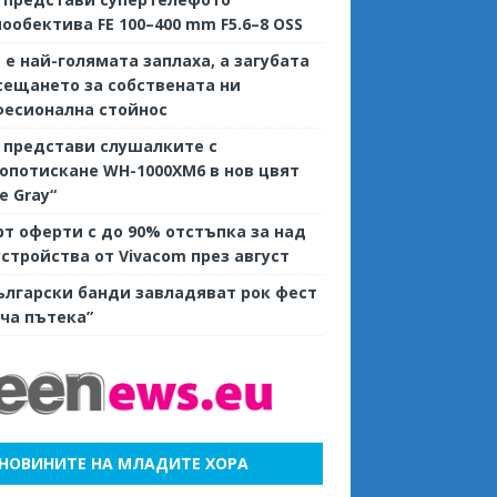
ообектива FE 100–400 mm F5.6–8 OSS
е е най-голямата заплаха, а загубата
сещането за собствената ни
фесионална стойнос
 представи слушалките с
потискане WH-1000XM6 в нов цвят
ve Gray“
т оферти с до 90% отстъпка за над
устройства от Vivacom през август
ългарски банди завладяват рок фест
ча пътека”
НОВИНИТЕ НА МЛАДИТЕ ХОРА