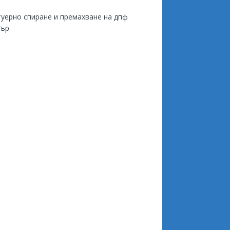
уерно спиране и премахване на дпф
тър