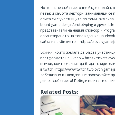
Но това, че събитието ще бъде онлайн, н
петък и събота лектори, занимаващи се 
опита си с участниците по теми, включващи:
board game design/prototyping и други. 
представители на нашия спонсор – Progr
организирането на това издание на Plovd
сайта на събитието – https://plovdivgamej
Всички, които желаят да бъдат участници
платформата на Evedo – https://tickets.ev
всички, които желаят да бъдат свидетели
в twitch (https://www.twitch.tv/plovdivga
Забелязано в Пловдив. Не пропускайте п
ден от събитието! Победителите ги очакв
Related Posts: