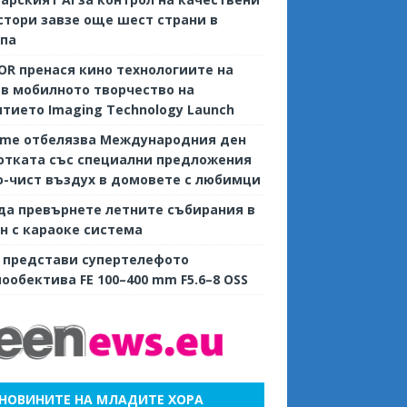
тори завзе още шест страни в
опа
R пренася кино технологиите на
 в мобилното творчество на
тието Imaging Technology Launch
ame отбелязва Международния ден
отката със специални предложения
о-чист въздух в домовете с любимци
да превърнете летните събирания в
н с караоке система
 представи супертелефото
ообектива FE 100–400 mm F5.6–8 OSS
НОВИНИТЕ НА МЛАДИТЕ ХОРА