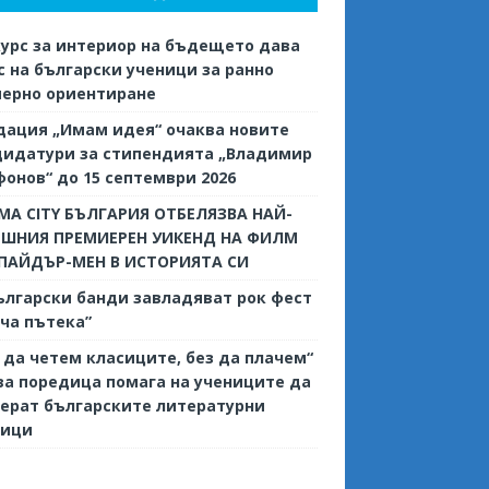
урс за интериор на бъдещето дава
 на български ученици за ранно
иерно ориентиране
дация „Имам идея“ очаква новите
дидатури за стипендията „Владимир
онов“ до 15 септември 2026
MA CITY БЪЛГАРИЯ ОТБЕЛЯЗВА НАЙ-
ЕШНИЯ ПРЕМИЕРЕН УИКЕНД НА ФИЛМ
СПАЙДЪР-МЕН В ИСТОРИЯТА СИ
ългарски банди завладяват рок фест
ча пътека”
 да четем класиците, без да плачем“
ва поредица помага на учениците да
ерат българските литературни
сици