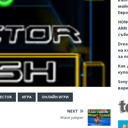
майс
Евр
HONO
ARRI
съби
Dre
на к
за п
Как 
купо
Sony
вари
VECTOR
ИГРА
ОНЛАЙН ИГРИ
NEXT
Wave jumper