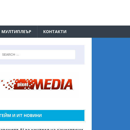
МУЛТИПЛЕЪР
КОНТАКТИ
ГЕЙМ И ИТ НОВИНИ
арският AI за контрол на качествени