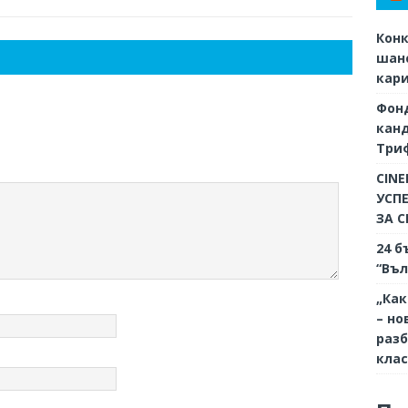
Конк
шанс
кар
Фон
кан
Триф
CINE
УСП
ЗА 
24 б
“Въл
„Как
– но
разб
кла