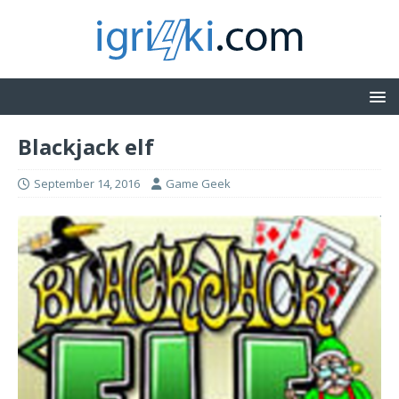
Blackjack elf
September 14, 2016
Game Geek