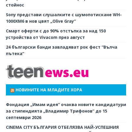
стойнос
Sony представи слушалките с шумопотискане WH-
1000XM6 в нов цвят „Olive Gray“
Смарт оферти с до 90% отстъпка за над 150
устройства от Vivacom през август
24 български банди завладяват рок фест “Вълча
пътека”
НОВИНИТЕ НА МЛАДИТЕ ХОРА
Фондация „Имам идея“ очаква новите кандидатури
за стипендията „Владимир Трифонов“ до 15
септември 2026
CINEMA CITY БЪЛГАРИЯ ОТБЕЛЯЗВА НАЙ-УСПЕШНИЯ