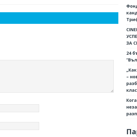
Фон
кан
Триф
CINE
УСП
ЗА 
24 б
“Въл
„Как
– но
разб
кла
Кога
неза
разп
Па