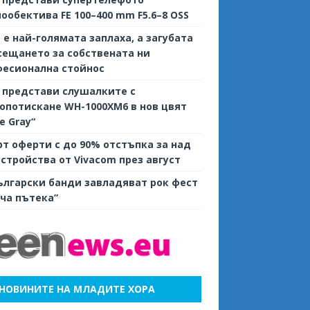
ообектива FE 100–400 mm F5.6–8 OSS
е е най-голямата заплаха, а загубата
сещането за собствената ни
фесионална стойнос
 представи слушалките с
потискане WH-1000XM6 в нов цвят
ve Gray“
т оферти с до 90% отстъпка за над
устройства от Vivacom през август
ългарски банди завладяват рок фест
ча пътека”
НОВИНИТЕ НА МЛАДИТЕ ХОРА