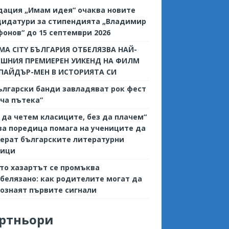
дация „Имам идея“ очаква новите
дидатури за стипендията „Владимир
онов“ до 15 септември 2026
MA CITY БЪЛГАРИЯ ОТБЕЛЯЗВА НАЙ-
ЕШНИЯ ПРЕМИЕРЕН УИКЕНД НА ФИЛМ
СПАЙДЪР-МЕН В ИСТОРИЯТА СИ
ългарски банди завладяват рок фест
ча пътека”
 да четем класиците, без да плачем“
ва поредица помага на учениците да
ерат българските литературни
сици
то хазартът се промъква
белязано: как родителите могат да
ознаят първите сигнали
ртньори