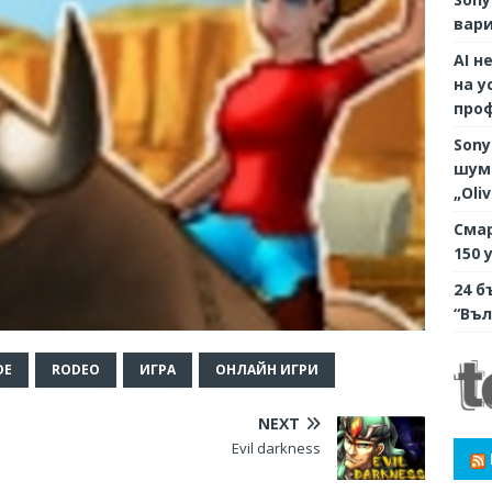
вари
AI н
на у
про
Sony
шумо
„Oli
Смар
150 
24 б
“Въл
DE
RODEO
ИГРА
ОНЛАЙН ИГРИ
NEXT
Evil darkness