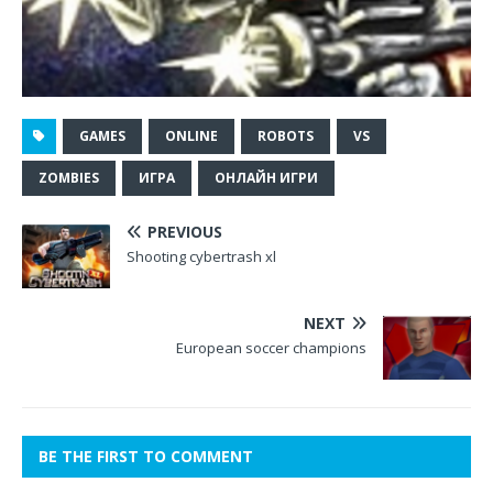
GAMES
ONLINE
ROBOTS
VS
ZOMBIES
ИГРА
ОНЛАЙН ИГРИ
PREVIOUS
Shooting cybertrash xl
NEXT
European soccer champions
BE THE FIRST TO COMMENT