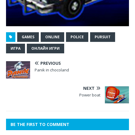
GAMES
ONLINE
POLICE
PURSUIT
ИГРА
ОНЛАЙН ИГРИ
PREVIOUS
Panik in chocoland
NEXT
Power boat
BE THE FIRST TO COMMENT