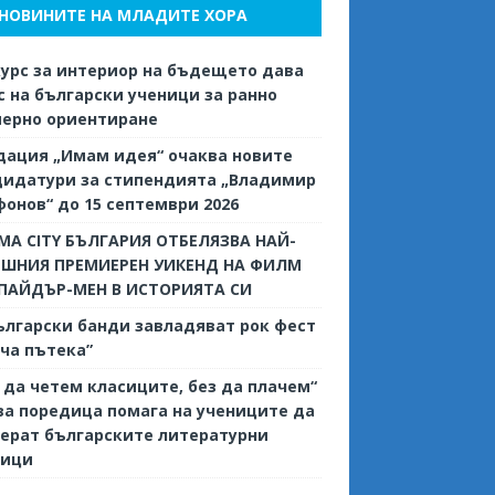
НОВИНИТЕ НА МЛАДИТЕ ХОРА
урс за интериор на бъдещето дава
 на български ученици за ранно
иерно ориентиране
дация „Имам идея“ очаква новите
дидатури за стипендията „Владимир
онов“ до 15 септември 2026
MA CITY БЪЛГАРИЯ ОТБЕЛЯЗВА НАЙ-
ЕШНИЯ ПРЕМИЕРЕН УИКЕНД НА ФИЛМ
СПАЙДЪР-МЕН В ИСТОРИЯТА СИ
ългарски банди завладяват рок фест
ча пътека”
 да четем класиците, без да плачем“
ва поредица помага на учениците да
ерат българските литературни
сици