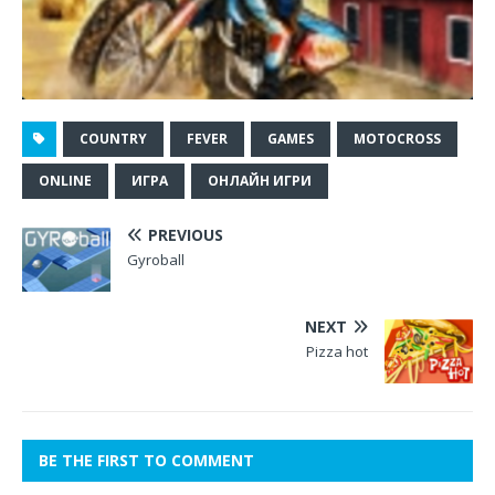
COUNTRY
FEVER
GAMES
MOTOCROSS
ONLINE
ИГРА
ОНЛАЙН ИГРИ
PREVIOUS
Gyroball
NEXT
Pizza hot
BE THE FIRST TO COMMENT