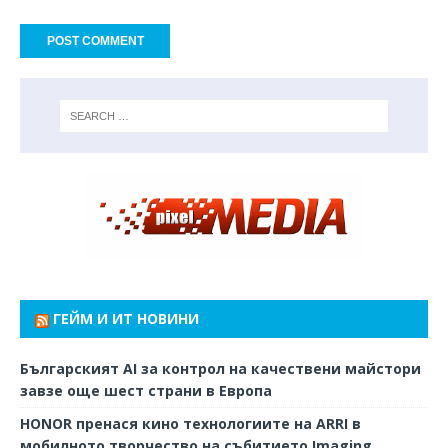
ГЕЙМ И ИТ НОВИНИ
Българският AI за контрол на качествени майстори
завзе още шест страни в Европа
HONOR пренася кино технологиите на ARRI в
мобилното творчество на събитието Imaging