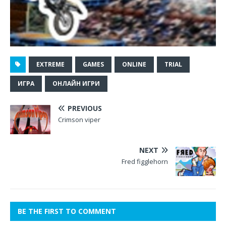
EXTREME
GAMES
ONLINE
TRIAL
ИГРА
ОНЛАЙН ИГРИ
PREVIOUS
Crimson viper
NEXT
Fred figglehorn
BE THE FIRST TO COMMENT