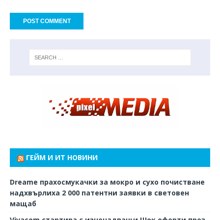
ГЕЙМ И ИТ НОВИНИ
Dreame прахосмукачки за мокро и сухо почистване
надхвърлиха 2 000 патентни заявки в световен
мащаб
Vivacom стартира с изненадващи Шок оферти през