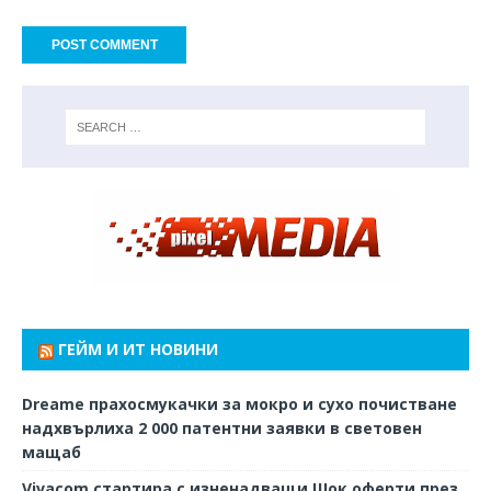
ГЕЙМ И ИТ НОВИНИ
Dreame прахосмукачки за мокро и сухо почистване
надхвърлиха 2 000 патентни заявки в световен
мащаб
Vivacom стартира с изненадващи Шок оферти през