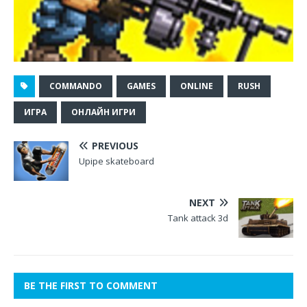
COMMANDO
GAMES
ONLINE
RUSH
ИГРА
ОНЛАЙН ИГРИ
PREVIOUS
Upipe skateboard
NEXT
Tank attack 3d
BE THE FIRST TO COMMENT