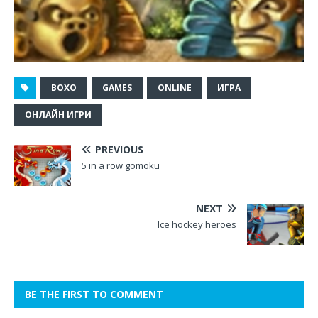
BOXO
GAMES
ONLINE
ИГРА
ОНЛАЙН ИГРИ
PREVIOUS
5 in a row gomoku
NEXT
Ice hockey heroes
BE THE FIRST TO COMMENT