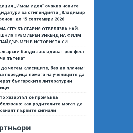
дация „Имам идея“ очаква новите
дидатури за стипендията „Владимир
онов“ до 15 септември 2026
MA CITY БЪЛГАРИЯ ОТБЕЛЯЗВА НАЙ-
ЕШНИЯ ПРЕМИЕРЕН УИКЕНД НА ФИЛМ
СПАЙДЪР-МЕН В ИСТОРИЯТА СИ
ългарски банди завладяват рок фест
ча пътека”
 да четем класиците, без да плачем“
ва поредица помага на учениците да
ерат българските литературни
сици
то хазартът се промъква
белязано: как родителите могат да
ознаят първите сигнали
ртньори