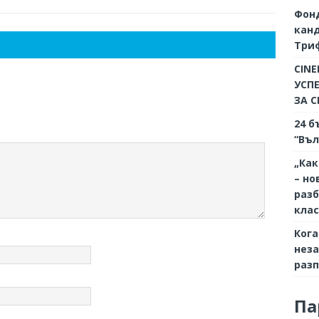
Фон
кан
Триф
CINE
УСП
ЗА 
24 б
“Въл
„Как
– но
разб
кла
Кога
неза
разп
Па