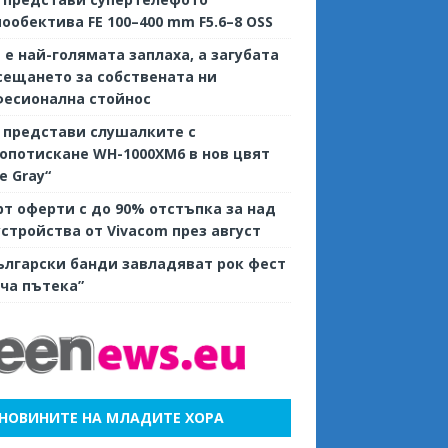
ообектива FE 100–400 mm F5.6–8 OSS
е е най-голямата заплаха, а загубата
сещането за собствената ни
фесионална стойнос
 представи слушалките с
потискане WH-1000XM6 в нов цвят
ve Gray“
т оферти с до 90% отстъпка за над
устройства от Vivacom през август
ългарски банди завладяват рок фест
ча пътека”
НОВИНИТЕ НА МЛАДИТЕ ХОРА