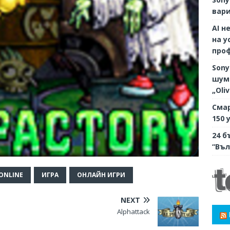
вари
AI н
на у
про
Sony
шумо
„Oli
Смар
150 
24 б
“Въл
ONLINE
ИГРА
ОНЛАЙН ИГРИ
NEXT
Alphattack