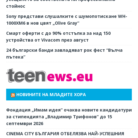
стойнос
Sony представи слушалките с шумопотискане WH-
1000XM6 в нов цвят „Olive Gray“
Смарт оферти с до 90% отстъпка за над 150
устройства от Vivacom през август
24 български банди завладяват рок фест “Вълча
пътека”
НОВИНИТЕ НА МЛАДИТЕ ХОРА
Фондация „Имам идея“ очаква новите кандидатури
за стипендията „Владимир Трифонов“ до 15
септември 2026
CINEMA CITY БЪЛГАРИЯ ОТБЕЛЯЗВА НАЙ-УСПЕШНИЯ