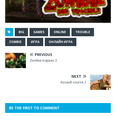
BIG
GAMES
ONLINE
TROUBLE
ZOMBIE
ИГРА
ОНЛАЙН ИГРА
PREVIOUS
Zombie trapper 2
NEXT
Assault course 2
BE THE FIRST TO COMMENT