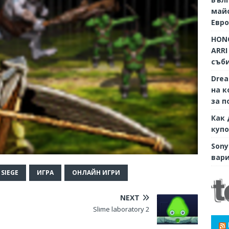
майс
Евр
HONO
ARRI
съби
Dre
на к
за п
Как 
купо
Sony
вари
SIEGE
ИГРА
ОНЛАЙН ИГРИ
NEXT
Slime laboratory 2