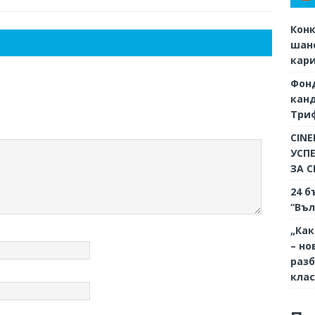
Конк
шанс
кар
Фон
кан
Триф
CINE
УСП
ЗА 
24 б
“Въл
„Как
– но
разб
кла