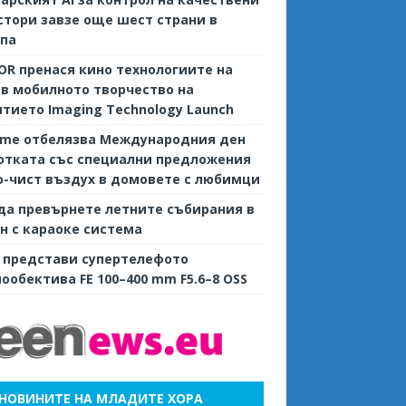
тори завзе още шест страни в
опа
R пренася кино технологиите на
 в мобилното творчество на
тието Imaging Technology Launch
ame отбелязва Международния ден
отката със специални предложения
о-чист въздух в домовете с любимци
да превърнете летните събирания в
н с караоке система
 представи супертелефото
ообектива FE 100–400 mm F5.6–8 OSS
НОВИНИТЕ НА МЛАДИТЕ ХОРА