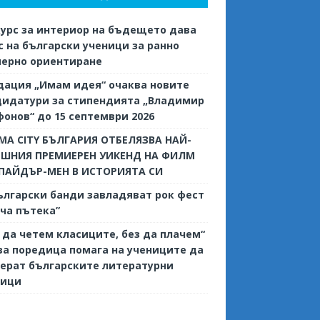
урс за интериор на бъдещето дава
 на български ученици за ранно
иерно ориентиране
дация „Имам идея“ очаква новите
дидатури за стипендията „Владимир
онов“ до 15 септември 2026
MA CITY БЪЛГАРИЯ ОТБЕЛЯЗВА НАЙ-
ЕШНИЯ ПРЕМИЕРЕН УИКЕНД НА ФИЛМ
СПАЙДЪР-МЕН В ИСТОРИЯТА СИ
ългарски банди завладяват рок фест
ча пътека”
 да четем класиците, без да плачем“
ва поредица помага на учениците да
ерат българските литературни
сици