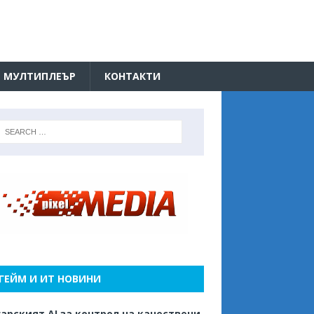
МУЛТИПЛЕЪР
КОНТАКТИ
ГЕЙМ И ИТ НОВИНИ
арският AI за контрол на качествени