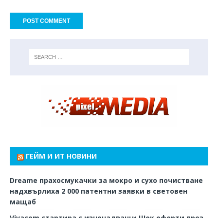
ГЕЙМ И ИТ НОВИНИ
Dreame прахосмукачки за мокро и сухо почистване
надхвърлиха 2 000 патентни заявки в световен
мащаб
Vivacom стартира с изненадващи Шок оферти през