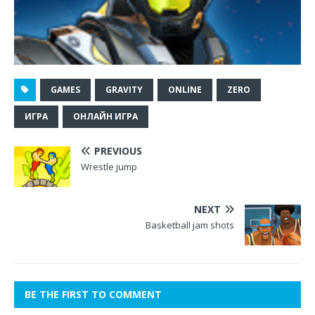
GAMES
GRAVITY
ONLINE
ZERO
ИГРА
ОНЛАЙН ИГРА
PREVIOUS
Wrestle jump
NEXT
Basketball jam shots
BE THE FIRST TO COMMENT