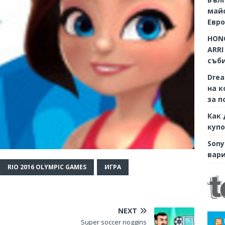
майс
Евр
HONO
ARRI
съби
Dre
на к
за п
Как 
купо
Sony
вари
RIO 2016 OLYMPIC GAMES
ИГРА
NEXT
Super soccer noggins