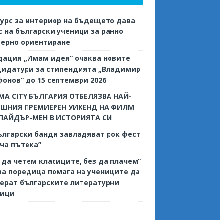
урс за интериор на бъдещето дава
 на български ученици за ранно
иерно ориентиране
дация „Имам идея“ очаква новите
дидатури за стипендията „Владимир
онов“ до 15 септември 2026
MA CITY БЪЛГАРИЯ ОТБЕЛЯЗВА НАЙ-
ЕШНИЯ ПРЕМИЕРЕН УИКЕНД НА ФИЛМ
СПАЙДЪР-МЕН В ИСТОРИЯТА СИ
ългарски банди завладяват рок фест
ча пътека”
 да четем класиците, без да плачем“
ва поредица помага на учениците да
ерат българските литературни
сици