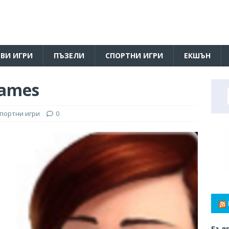
ВИ ИГРИ
ПЪЗЕЛИ
СПОРТНИ ИГРИ
ЕКШЪН
games
портни игри
0
Бълг