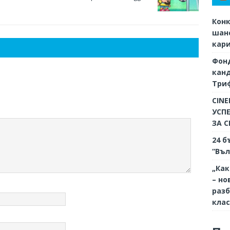
Конк
шанс
кар
Фон
кан
Триф
CINE
УСП
ЗА 
24 б
“Въл
„Как
– но
разб
кла