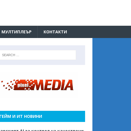
МУЛТИПЛЕЪР
КОНТАКТИ
ГЕЙМ И ИТ НОВИНИ
арският AI за контрол на качествени