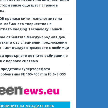
тори завзе още шест страни в
опа
R пренася кино технологиите на
 в мобилното творчество на
тието Imaging Technology Launch
ame отбелязва Международния ден
отката със специални предложения
о-чист въздух в домовете с любимци
да превърнете летните събирания в
н с караоке система
 представи супертелефото
ообектива FE 100–400 mm F5.6–8 OSS
НОВИНИТЕ НА МЛАДИТЕ ХОРА