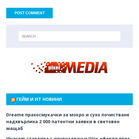
ГЕЙМ И ИТ НОВИНИ
Dreame прахосмукачки за мокро и сухо почистване
надхвърлиха 2 000 патентни заявки в световен
мащаб
Vivacom стартира с изненадващи Шок оферти през