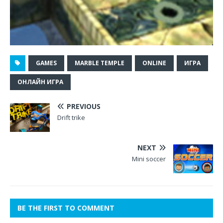
GAMES
MARBLE TEMPLE
ONLINE
ИГРА
ОНЛАЙН ИГРА
PREVIOUS
Drift trike
NEXT
Mini soccer
BE THE FIRST TO COMMENT