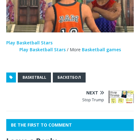
Play Basketball Stars
Play Basketball Stars
/ More
Basketball games
BASKETBALL
БАСКЕТБОЛ
NEXT
Stop Trump
BE THE FIRST TO COMMENT