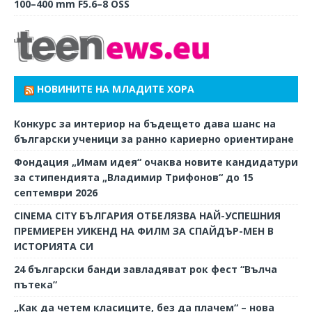
100–400 mm F5.6–8 OSS
НОВИНИТЕ НА МЛАДИТЕ ХОРА
Конкурс за интериор на бъдещето дава шанс на
български ученици за ранно кариерно ориентиране
Фондация „Имам идея“ очаква новите кандидатури
за стипендията „Владимир Трифонов“ до 15
септември 2026
CINEMA CITY БЪЛГАРИЯ ОТБЕЛЯЗВА НАЙ-УСПЕШНИЯ
ПРЕМИЕРЕН УИКЕНД НА ФИЛМ ЗА СПАЙДЪР-МЕН В
ИСТОРИЯТА СИ
24 български банди завладяват рок фест “Вълча
пътека”
„Как да четем класиците, без да плачем“ – нова