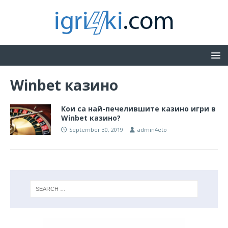
Winbet казино
Кои са най-печелившите казино игри в
Winbet казино?
September 30, 2019
admin4eto