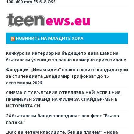
100–400 mm F5.6–8 OSS
НОВИНИТЕ НА МЛАДИТЕ ХОРА
Конкурс за интериор на бъдещето дава шанс на
български ученици за ранно кариерно ориентиране
Фондация „Имам идея“ очаква новите кандидатури
за стипендията „Владимир Трифонов“ до 15
септември 2026
CINEMA CITY БЪЛГАРИЯ ОТБЕЛЯЗВА НАЙ-УСПЕШНИЯ
ПРЕМИЕРЕН УИКЕНД НА ФИЛМ ЗА СПАЙДЪР-МЕН В
ИСТОРИЯТА СИ
24 български банди завладяват рок фест “Вълча
пътека”
„Как да четем класиците, без да плачем“ – нова