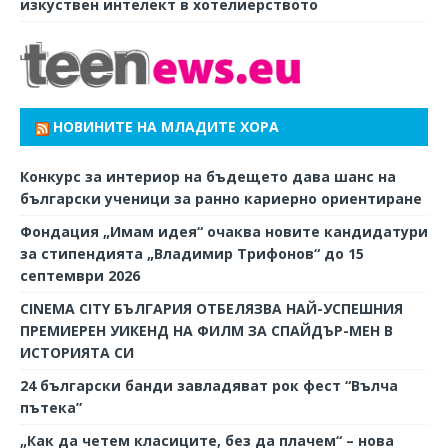
изкуствен интелект в хотелиерството
НОВИНИТЕ НА МЛАДИТЕ ХОРА
Конкурс за интериор на бъдещето дава шанс на
български ученици за ранно кариерно ориентиране
Фондация „Имам идея“ очаква новите кандидатури
за стипендията „Владимир Трифонов“ до 15
септември 2026
CINEMA CITY БЪЛГАРИЯ ОТБЕЛЯЗВА НАЙ-УСПЕШНИЯ
ПРЕМИЕРЕН УИКЕНД НА ФИЛМ ЗА СПАЙДЪР-МЕН В
ИСТОРИЯТА СИ
24 български банди завладяват рок фест “Вълча
пътека”
„Как да четем класиците, без да плачем“ – нова