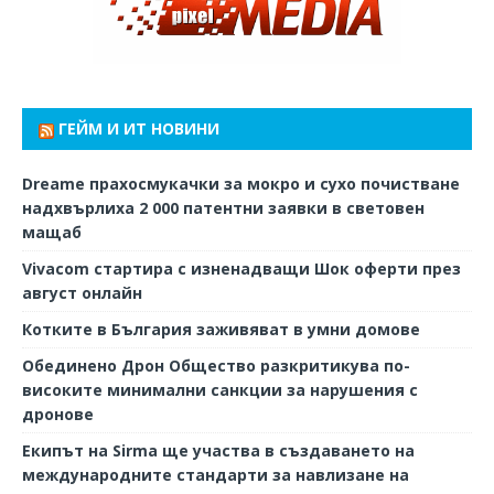
ГЕЙМ И ИТ НОВИНИ
Dreame прахосмукачки за мокро и сухо почистване
надхвърлиха 2 000 патентни заявки в световен
мащаб
Vivacom стартира с изненадващи Шок оферти през
август онлайн
Котките в България заживяват в умни домове
Обединено Дрон Общество разкритикува по-
високите минимални санкции за нарушения с
дронове
Екипът на Sirma ще участва в създаването на
международните стандарти за навлизане на