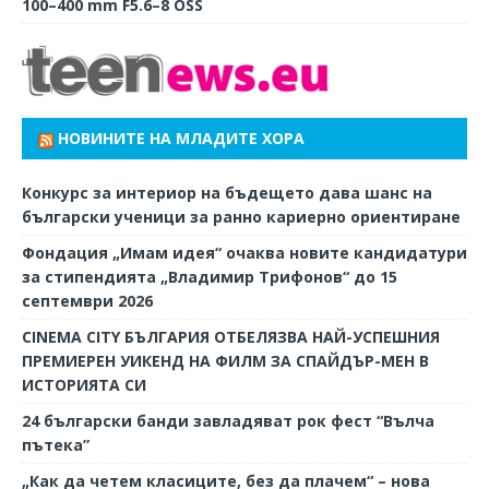
100–400 mm F5.6–8 OSS
НОВИНИТЕ НА МЛАДИТЕ ХОРА
Конкурс за интериор на бъдещето дава шанс на
български ученици за ранно кариерно ориентиране
Фондация „Имам идея“ очаква новите кандидатури
за стипендията „Владимир Трифонов“ до 15
септември 2026
CINEMA CITY БЪЛГАРИЯ ОТБЕЛЯЗВА НАЙ-УСПЕШНИЯ
ПРЕМИЕРЕН УИКЕНД НА ФИЛМ ЗА СПАЙДЪР-МЕН В
ИСТОРИЯТА СИ
24 български банди завладяват рок фест “Вълча
пътека”
„Как да четем класиците, без да плачем“ – нова