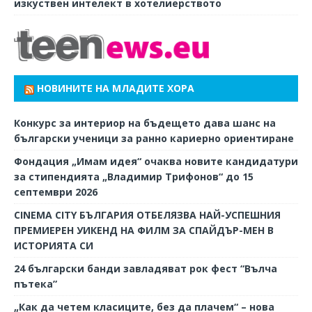
изкуствен интелект в хотелиерството
НОВИНИТЕ НА МЛАДИТЕ ХОРА
Конкурс за интериор на бъдещето дава шанс на
български ученици за ранно кариерно ориентиране
Фондация „Имам идея“ очаква новите кандидатури
за стипендията „Владимир Трифонов“ до 15
септември 2026
CINEMA CITY БЪЛГАРИЯ ОТБЕЛЯЗВА НАЙ-УСПЕШНИЯ
ПРЕМИЕРЕН УИКЕНД НА ФИЛМ ЗА СПАЙДЪР-МЕН В
ИСТОРИЯТА СИ
24 български банди завладяват рок фест “Вълча
пътека”
„Как да четем класиците, без да плачем“ – нова