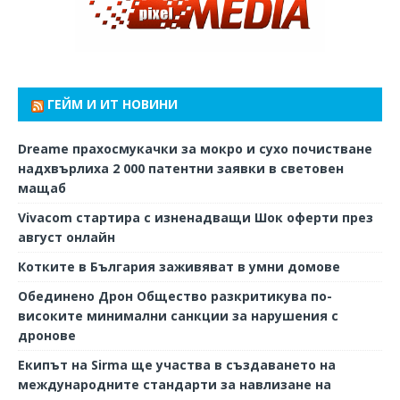
ГЕЙМ И ИТ НОВИНИ
Dreame прахосмукачки за мокро и сухо почистване
надхвърлиха 2 000 патентни заявки в световен
мащаб
Vivacom стартира с изненадващи Шок оферти през
август онлайн
Котките в България заживяват в умни домове
Обединено Дрон Общество разкритикува по-
високите минимални санкции за нарушения с
дронове
Екипът на Sirma ще участва в създаването на
международните стандарти за навлизане на