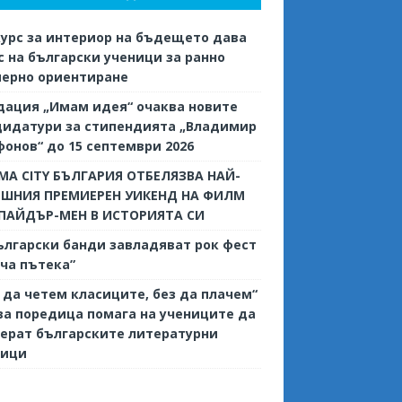
урс за интериор на бъдещето дава
 на български ученици за ранно
иерно ориентиране
дация „Имам идея“ очаква новите
дидатури за стипендията „Владимир
онов“ до 15 септември 2026
MA CITY БЪЛГАРИЯ ОТБЕЛЯЗВА НАЙ-
ЕШНИЯ ПРЕМИЕРЕН УИКЕНД НА ФИЛМ
СПАЙДЪР-МЕН В ИСТОРИЯТА СИ
ългарски банди завладяват рок фест
ча пътека”
 да четем класиците, без да плачем“
ва поредица помага на учениците да
ерат българските литературни
сици