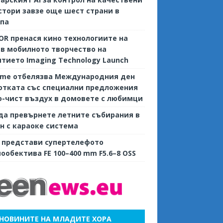
тори завзе още шест страни в
опа
R пренася кино технологиите на
 в мобилното творчество на
тието Imaging Technology Launch
ame отбелязва Международния ден
отката със специални предложения
о-чист въздух в домовете с любимци
да превърнете летните събирания в
н с караоке система
 представи супертелефото
ообектива FE 100–400 mm F5.6–8 OSS
НОВИНИТЕ НА МЛАДИТЕ ХОРА