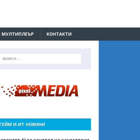
МУЛТИПЛЕЪР
КОНТАКТИ
ГЕЙМ И ИТ НОВИНИ
арският AI за контрол на качествени