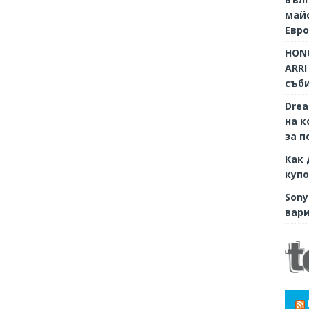
майс
Евр
HONO
ARRI
съби
Dre
на к
за п
Как 
купо
Sony
вари