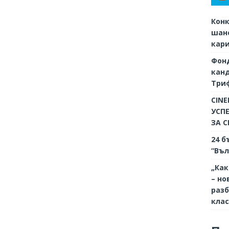
Конк
шанс
кар
Фон
кан
Триф
CINE
УСП
ЗА 
24 б
“Въл
„Как
– но
разб
кла