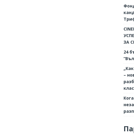
Фон
кан
Триф
CINE
УСП
ЗА 
24 б
“Въл
„Как
– но
разб
кла
Кога
неза
разп
Па