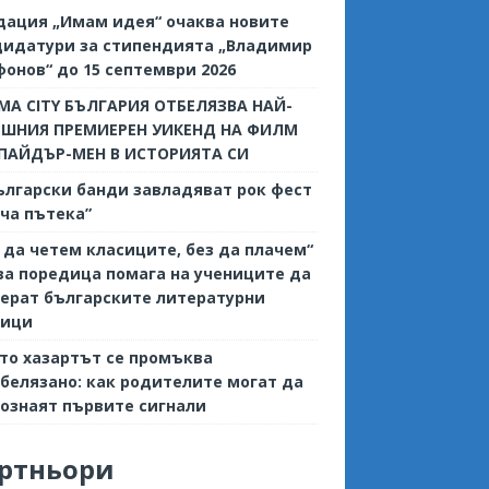
дация „Имам идея“ очаква новите
дидатури за стипендията „Владимир
онов“ до 15 септември 2026
MA CITY БЪЛГАРИЯ ОТБЕЛЯЗВА НАЙ-
ЕШНИЯ ПРЕМИЕРЕН УИКЕНД НА ФИЛМ
СПАЙДЪР-МЕН В ИСТОРИЯТА СИ
ългарски банди завладяват рок фест
ча пътека”
 да четем класиците, без да плачем“
ва поредица помага на учениците да
ерат българските литературни
сици
то хазартът се промъква
белязано: как родителите могат да
ознаят първите сигнали
ртньори