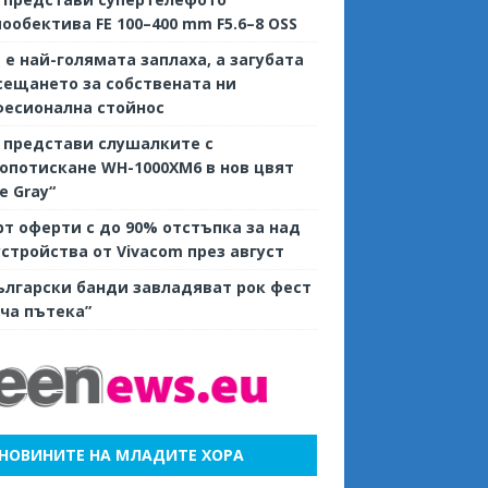
ообектива FE 100–400 mm F5.6–8 OSS
е е най-голямата заплаха, а загубата
сещането за собствената ни
фесионална стойнос
 представи слушалките с
потискане WH-1000XM6 в нов цвят
ve Gray“
т оферти с до 90% отстъпка за над
устройства от Vivacom през август
ългарски банди завладяват рок фест
ча пътека”
НОВИНИТЕ НА МЛАДИТЕ ХОРА