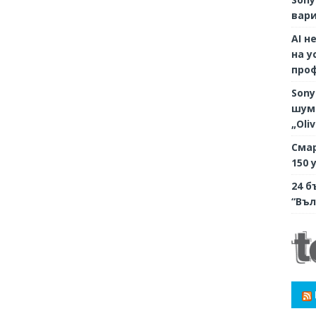
вари
AI н
на у
про
Sony
шумо
„Oli
Смар
150 
24 б
“Въл