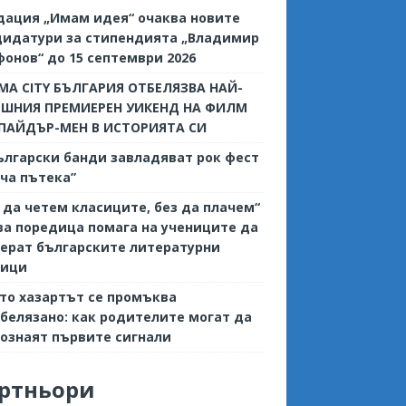
дация „Имам идея“ очаква новите
дидатури за стипендията „Владимир
онов“ до 15 септември 2026
MA CITY БЪЛГАРИЯ ОТБЕЛЯЗВА НАЙ-
ЕШНИЯ ПРЕМИЕРЕН УИКЕНД НА ФИЛМ
СПАЙДЪР-МЕН В ИСТОРИЯТА СИ
ългарски банди завладяват рок фест
ча пътека”
 да четем класиците, без да плачем“
ва поредица помага на учениците да
ерат българските литературни
сици
то хазартът се промъква
белязано: как родителите могат да
ознаят първите сигнали
ртньори