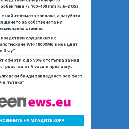
ообектива FE 100–400 mm F5.6–8 OSS
е е най-голямата заплаха, а загубата
сещането за собствената ни
фесионална стойнос
 представи слушалките с
потискане WH-1000XM6 в нов цвят
ve Gray“
т оферти с до 90% отстъпка за над
устройства от Vivacom през август
ългарски банди завладяват рок фест
ча пътека”
НОВИНИТЕ НА МЛАДИТЕ ХОРА