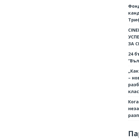
Фон
кан
Триф
CINE
УСП
ЗА 
24 б
“Въл
„Как
– но
разб
кла
Кога
неза
разп
Па