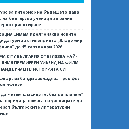
урс за интериор на бъдещето дава
 на български ученици за ранно
иерно ориентиране
дация „Имам идея“ очаква новите
дидатури за стипендията „Владимир
онов“ до 15 септември 2026
MA CITY БЪЛГАРИЯ ОТБЕЛЯЗВА НАЙ-
ЕШНИЯ ПРЕМИЕРЕН УИКЕНД НА ФИЛМ
СПАЙДЪР-МЕН В ИСТОРИЯТА СИ
ългарски банди завладяват рок фест
ча пътека”
 да четем класиците, без да плачем“
ва поредица помага на учениците да
ерат българските литературни
сици