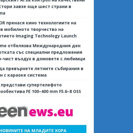
тори завзе още шест страни в
опа
R пренася кино технологиите на
 в мобилното творчество на
тието Imaging Technology Launch
ame отбелязва Международния ден
отката със специални предложения
о-чист въздух в домовете с любимци
да превърнете летните събирания в
н с караоке система
 представи супертелефото
ообектива FE 100–400 mm F5.6–8 OSS
НОВИНИТЕ НА МЛАДИТЕ ХОРА