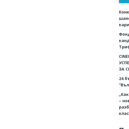
Конк
шанс
кар
Фон
кан
Триф
CINE
УСП
ЗА 
24 б
“Въл
„Как
– но
разб
кла