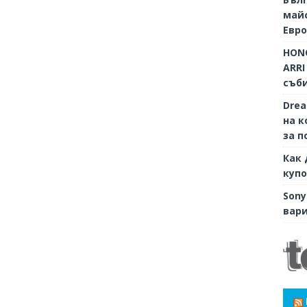
майс
Евр
HONO
ARRI
съби
Dre
на к
за п
Как 
купо
Sony
вари