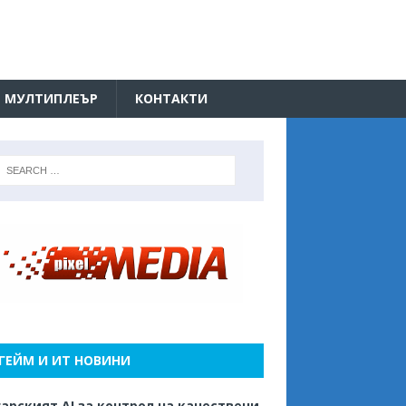
МУЛТИПЛЕЪР
КОНТАКТИ
ГЕЙМ И ИТ НОВИНИ
арският AI за контрол на качествени