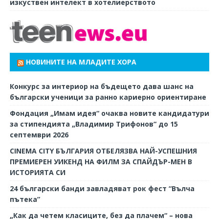
изкуствен интелект в хотелиерството
НОВИНИТЕ НА МЛАДИТЕ ХОРА
Конкурс за интериор на бъдещето дава шанс на
български ученици за ранно кариерно ориентиране
Фондация „Имам идея“ очаква новите кандидатури
за стипендията „Владимир Трифонов“ до 15
септември 2026
CINEMA CITY БЪЛГАРИЯ ОТБЕЛЯЗВА НАЙ-УСПЕШНИЯ
ПРЕМИЕРЕН УИКЕНД НА ФИЛМ ЗА СПАЙДЪР-МЕН В
ИСТОРИЯТА СИ
24 български банди завладяват рок фест “Вълча
пътека”
„Как да четем класиците, без да плачем“ – нова