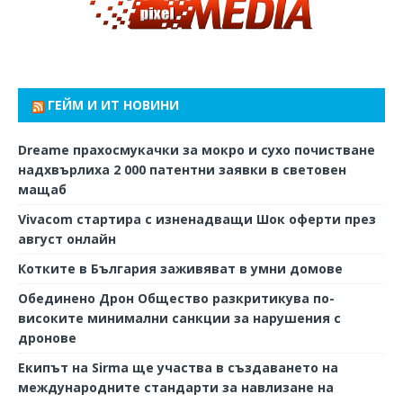
ГЕЙМ И ИТ НОВИНИ
Dreame прахосмукачки за мокро и сухо почистване
надхвърлиха 2 000 патентни заявки в световен
мащаб
Vivacom стартира с изненадващи Шок оферти през
август онлайн
Котките в България заживяват в умни домове
Обединено Дрон Общество разкритикува по-
високите минимални санкции за нарушения с
дронове
Екипът на Sirma ще участва в създаването на
международните стандарти за навлизане на