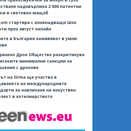
стване надхвърлиха 2 000 патентни
ки в световен мащаб
com стартира с изненадващи Шок
ти през август онлайн
ите в България заживяват в умни
ове
динено Дрон Общество разкритикува
исоките минимални санкции за
шения с дронове
ът на Sirma ще участва в
даването на международните
дарти за навлизане на изкуствен
лект в хотелиерството