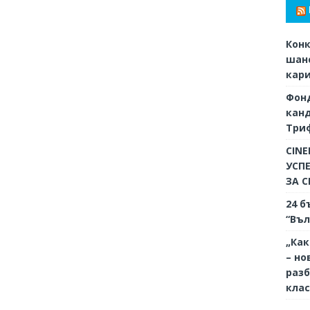
Конк
шанс
кар
Фон
кан
Триф
CINE
УСП
ЗА 
24 б
“Въл
„Как
– но
разб
кла