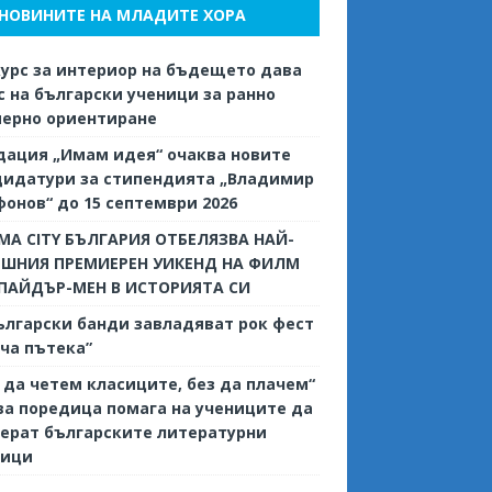
НОВИНИТЕ НА МЛАДИТЕ ХОРА
урс за интериор на бъдещето дава
 на български ученици за ранно
иерно ориентиране
дация „Имам идея“ очаква новите
дидатури за стипендията „Владимир
онов“ до 15 септември 2026
MA CITY БЪЛГАРИЯ ОТБЕЛЯЗВА НАЙ-
ЕШНИЯ ПРЕМИЕРЕН УИКЕНД НА ФИЛМ
СПАЙДЪР-МЕН В ИСТОРИЯТА СИ
ългарски банди завладяват рок фест
ча пътека”
 да четем класиците, без да плачем“
ва поредица помага на учениците да
ерат българските литературни
сици