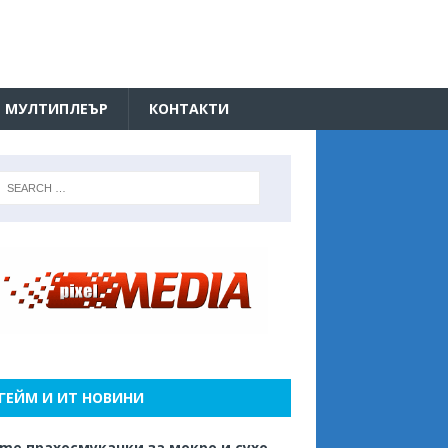
МУЛТИПЛЕЪР
КОНТАКТИ
ГЕЙМ И ИТ НОВИНИ
me прахосмукачки за мокро и сухо