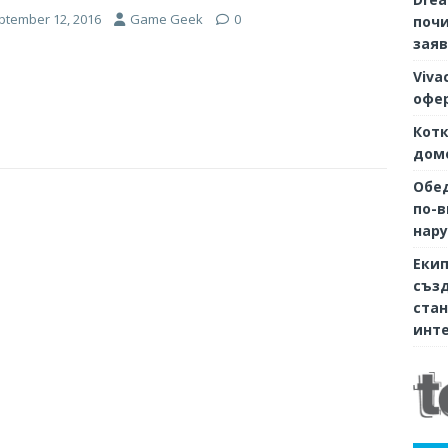
ptember 12, 2016
Game Geek
0
почи
заяв
Viva
офер
Котк
дом
Обе
по-в
нару
Екип
съз
стан
инте