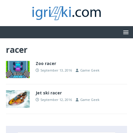
racer
Zoo racer
September 13, 2016
Game Geek
Jet ski racer
September 12, 2016
Game Geek