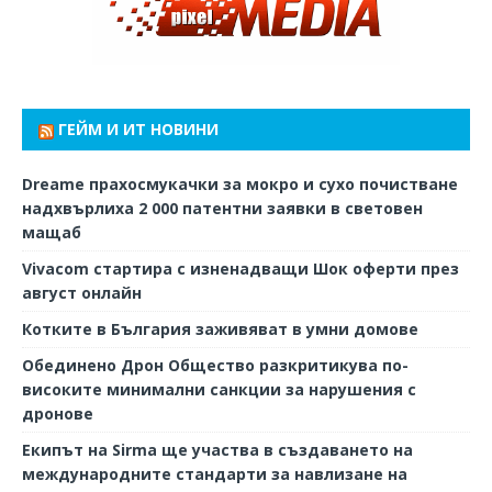
ГЕЙМ И ИТ НОВИНИ
Dreame прахосмукачки за мокро и сухо почистване
надхвърлиха 2 000 патентни заявки в световен
мащаб
Vivacom стартира с изненадващи Шок оферти през
август онлайн
Котките в България заживяват в умни домове
Обединено Дрон Общество разкритикува по-
високите минимални санкции за нарушения с
дронове
Екипът на Sirma ще участва в създаването на
международните стандарти за навлизане на