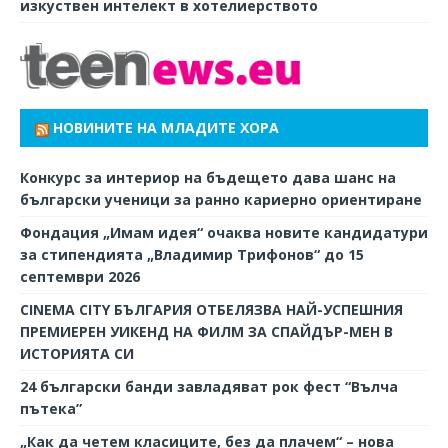
изкуствен интелект в хотелиерството
НОВИНИТЕ НА МЛАДИТЕ ХОРА
Конкурс за интериор на бъдещето дава шанс на
български ученици за ранно кариерно ориентиране
Фондация „Имам идея“ очаква новите кандидатури
за стипендията „Владимир Трифонов“ до 15
септември 2026
CINEMA CITY БЪЛГАРИЯ ОТБЕЛЯЗВА НАЙ-УСПЕШНИЯ
ПРЕМИЕРЕН УИКЕНД НА ФИЛМ ЗА СПАЙДЪР-МЕН В
ИСТОРИЯТА СИ
24 български банди завладяват рок фест “Вълча
пътека”
„Как да четем класиците, без да плачем“ – нова