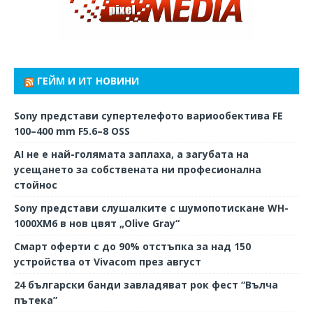
ГЕЙМ И ИТ НОВИНИ
Sony представи супертелефото вариообектива FE
100–400 mm F5.6–8 OSS
AI не е най-голямата заплаха, а загубата на
усещането за собствената ни професионална
стойнос
Sony представи слушалките с шумопотискане WH-
1000XM6 в нов цвят „Olive Gray“
Смарт оферти с до 90% отстъпка за над 150
устройства от Vivacom през август
24 български банди завладяват рок фест “Вълча
пътека”