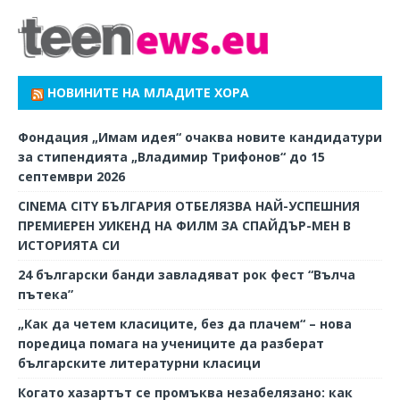
НОВИНИТЕ НА МЛАДИТЕ ХОРА
Фондация „Имам идея“ очаква новите кандидатури
за стипендията „Владимир Трифонов“ до 15
септември 2026
CINEMA CITY БЪЛГАРИЯ ОТБЕЛЯЗВА НАЙ-УСПЕШНИЯ
ПРЕМИЕРЕН УИКЕНД НА ФИЛМ ЗА СПАЙДЪР-МЕН В
ИСТОРИЯТА СИ
24 български банди завладяват рок фест “Вълча
пътека”
„Как да четем класиците, без да плачем“ – нова
поредица помага на учениците да разберат
българските литературни класици
Когато хазартът се промъква незабелязано: как