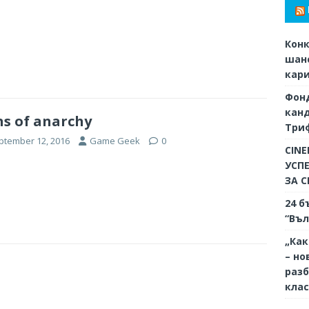
Конк
шанс
кар
Фон
кан
s of anarchy
Триф
ptember 12, 2016
Game Geek
0
CINE
УСП
ЗА 
24 б
“Въл
„Как
– но
разб
кла