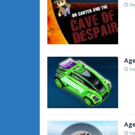
Se
Age
Se
Age
Se