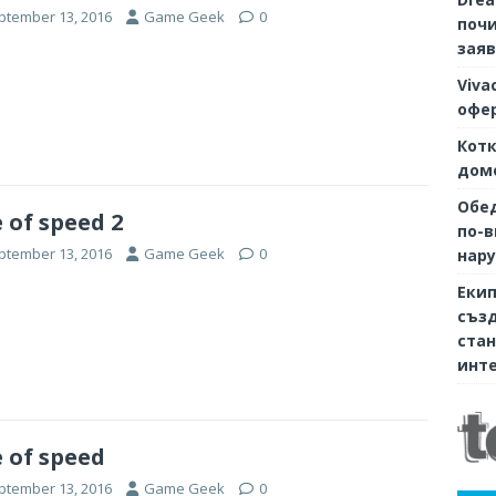
ptember 13, 2016
Game Geek
0
почи
заяв
Viva
офер
Котк
дом
Обе
 of speed 2
по-в
ptember 13, 2016
Game Geek
0
нару
Екип
съз
стан
инте
 of speed
ptember 13, 2016
Game Geek
0