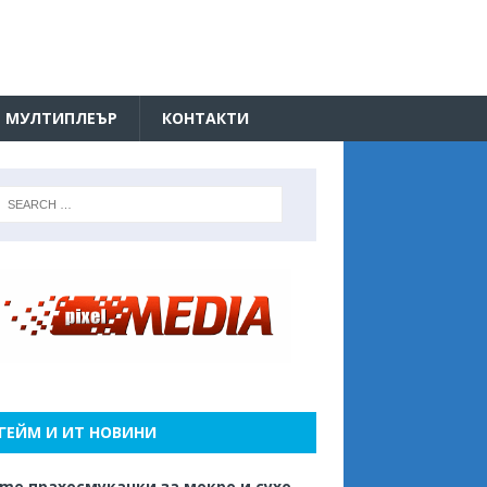
МУЛТИПЛЕЪР
КОНТАКТИ
ГЕЙМ И ИТ НОВИНИ
me прахосмукачки за мокро и сухо