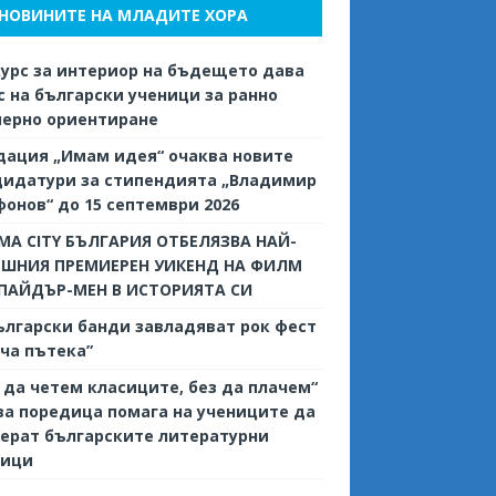
НОВИНИТЕ НА МЛАДИТЕ ХОРА
урс за интериор на бъдещето дава
 на български ученици за ранно
иерно ориентиране
дация „Имам идея“ очаква новите
дидатури за стипендията „Владимир
онов“ до 15 септември 2026
MA CITY БЪЛГАРИЯ ОТБЕЛЯЗВА НАЙ-
ЕШНИЯ ПРЕМИЕРЕН УИКЕНД НА ФИЛМ
СПАЙДЪР-МЕН В ИСТОРИЯТА СИ
ългарски банди завладяват рок фест
ча пътека”
 да четем класиците, без да плачем“
ва поредица помага на учениците да
ерат българските литературни
сици