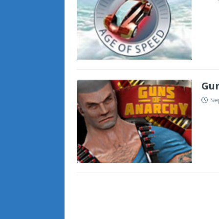
Gun
Se