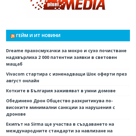
ГЕЙМ И ИТ НОВИНИ
Dreame прахосмукачки за мокро и сухо почистване
надхвърлиха 2 000 патентни заявки в световен
мащаб
Vivacom стартира с изненадващи Шок оферти през
август онлайн
Котките в България заживяват в умни домове
Обединено Дрон Общество разкритикува по-
високите минимални санкции за нарушения с
дронове
Екипът на Sirma ще участва в създаването на
международните стандарти за навлизане на