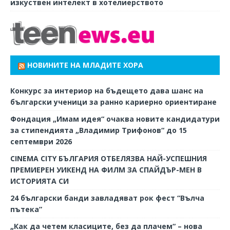
изкуствен интелект в хотелиерството
НОВИНИТЕ НА МЛАДИТЕ ХОРА
Конкурс за интериор на бъдещето дава шанс на
български ученици за ранно кариерно ориентиране
Фондация „Имам идея“ очаква новите кандидатури
за стипендията „Владимир Трифонов“ до 15
септември 2026
CINEMA CITY БЪЛГАРИЯ ОТБЕЛЯЗВА НАЙ-УСПЕШНИЯ
ПРЕМИЕРЕН УИКЕНД НА ФИЛМ ЗА СПАЙДЪР-МЕН В
ИСТОРИЯТА СИ
24 български банди завладяват рок фест “Вълча
пътека”
„Как да четем класиците, без да плачем“ – нова