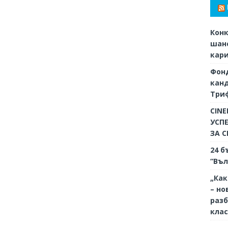
Конк
шанс
кар
Фон
кан
Триф
CINE
УСП
ЗА 
24 б
“Въл
„Как
– но
разб
кла