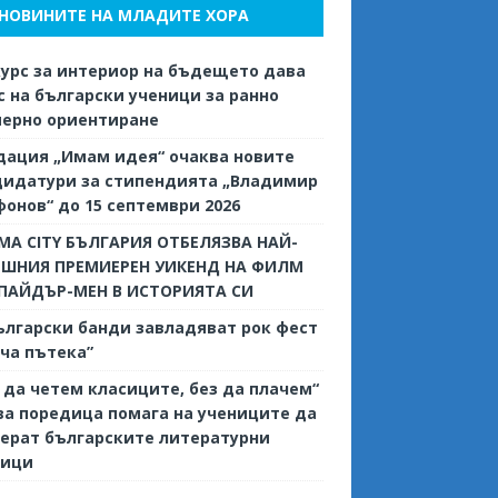
НОВИНИТЕ НА МЛАДИТЕ ХОРА
урс за интериор на бъдещето дава
 на български ученици за ранно
иерно ориентиране
дация „Имам идея“ очаква новите
дидатури за стипендията „Владимир
онов“ до 15 септември 2026
MA CITY БЪЛГАРИЯ ОТБЕЛЯЗВА НАЙ-
ЕШНИЯ ПРЕМИЕРЕН УИКЕНД НА ФИЛМ
СПАЙДЪР-МЕН В ИСТОРИЯТА СИ
ългарски банди завладяват рок фест
ча пътека”
 да четем класиците, без да плачем“
ва поредица помага на учениците да
ерат българските литературни
сици