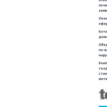
почи
заяв
Viva
офер
Котк
дом
Обе
по-в
нару
Екип
съз
стан
инте