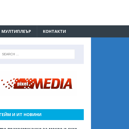
МУЛТИПЛЕЪР
КОНТАКТИ
ГЕЙМ И ИТ НОВИНИ
me прахосмукачки за мокро и сухо