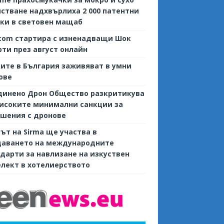
стване надхвърлиха 2 000 патентни
ки в световен мащаб
com стартира с изненадващи Шок
ти през август онлайн
ите в България заживяват в умни
ове
динено Дрон Общество разкритикува
исоките минимални санкции за
шения с дронове
ът на Sirma ще участва в
даването на международните
дарти за навлизане на изкуствен
лект в хотелиерството