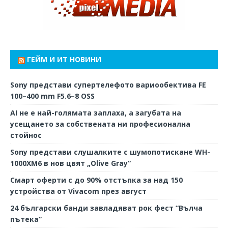
ГЕЙМ И ИТ НОВИНИ
Sony представи супертелефото вариообектива FE
100–400 mm F5.6–8 OSS
AI не е най-голямата заплаха, а загубата на
усещането за собствената ни професионална
стойнос
Sony представи слушалките с шумопотискане WH-
1000XM6 в нов цвят „Olive Gray“
Смарт оферти с до 90% отстъпка за над 150
устройства от Vivacom през август
24 български банди завладяват рок фест “Вълча
пътека”