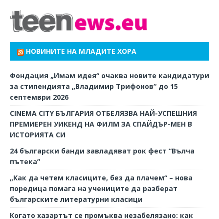
НОВИНИТЕ НА МЛАДИТЕ ХОРА
Фондация „Имам идея“ очаква новите кандидатури
за стипендията „Владимир Трифонов“ до 15
септември 2026
CINEMA CITY БЪЛГАРИЯ ОТБЕЛЯЗВА НАЙ-УСПЕШНИЯ
ПРЕМИЕРЕН УИКЕНД НА ФИЛМ ЗА СПАЙДЪР-МЕН В
ИСТОРИЯТА СИ
24 български банди завладяват рок фест “Вълча
пътека”
„Как да четем класиците, без да плачем“ – нова
поредица помага на учениците да разберат
българските литературни класици
Когато хазартът се промъква незабелязано: как