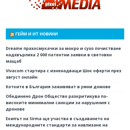
ГЕЙМ И ИТ НОВИНИ
Dreame прахосмукачки за мокро и сухо почистване
надхвърлиха 2 000 патентни заявки в световен
мащаб
Vivacom стартира с изненадващи Шок оферти през
август онлайн
Котките в България заживяват в умни домове
Обединено Дрон Общество разкритикува по-
високите минимални санкции за нарушения с
дронове
Екипът на Sirma ще участва в създаването на
международните стандарти за навлизане на