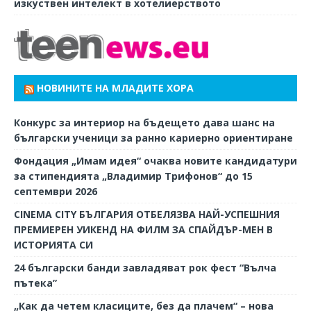
изкуствен интелект в хотелиерството
НОВИНИТЕ НА МЛАДИТЕ ХОРА
Конкурс за интериор на бъдещето дава шанс на
български ученици за ранно кариерно ориентиране
Фондация „Имам идея“ очаква новите кандидатури
за стипендията „Владимир Трифонов“ до 15
септември 2026
CINEMA CITY БЪЛГАРИЯ ОТБЕЛЯЗВА НАЙ-УСПЕШНИЯ
ПРЕМИЕРЕН УИКЕНД НА ФИЛМ ЗА СПАЙДЪР-МЕН В
ИСТОРИЯТА СИ
24 български банди завладяват рок фест “Вълча
пътека”
„Как да четем класиците, без да плачем“ – нова