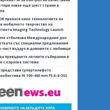
тори завзе още шест страни в
опа
R пренася кино технологиите на
 в мобилното творчество на
тието Imaging Technology Launch
ame отбелязва Международния ден
отката със специални предложения
о-чист въздух в домовете с любимци
да превърнете летните събирания в
н с караоке система
 представи супертелефото
ообектива FE 100–400 mm F5.6–8 OSS
НОВИНИТЕ НА МЛАДИТЕ ХОРА