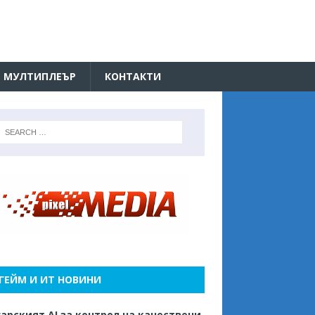
МУЛТИПЛЕЪР
КОНТАКТИ
ГЕЙМ И ИТ НОВИНИ
арският AI за контрол на качествени