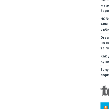
майс
Евр
HONO
ARRI
съби
Dre
на к
за п
Как 
купо
Sony
вари