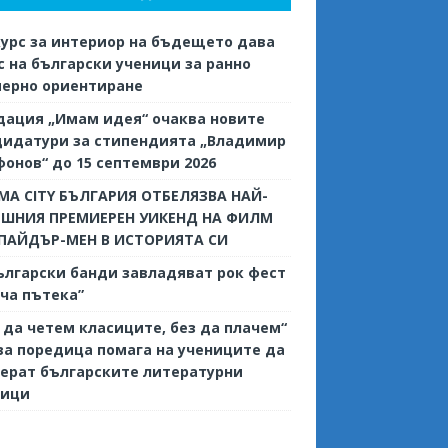
урс за интериор на бъдещето дава
 на български ученици за ранно
иерно ориентиране
дация „Имам идея“ очаква новите
дидатури за стипендията „Владимир
онов“ до 15 септември 2026
MA CITY БЪЛГАРИЯ ОТБЕЛЯЗВА НАЙ-
ЕШНИЯ ПРЕМИЕРЕН УИКЕНД НА ФИЛМ
СПАЙДЪР-МЕН В ИСТОРИЯТА СИ
ългарски банди завладяват рок фест
ча пътека”
 да четем класиците, без да плачем“
ва поредица помага на учениците да
ерат българските литературни
сици