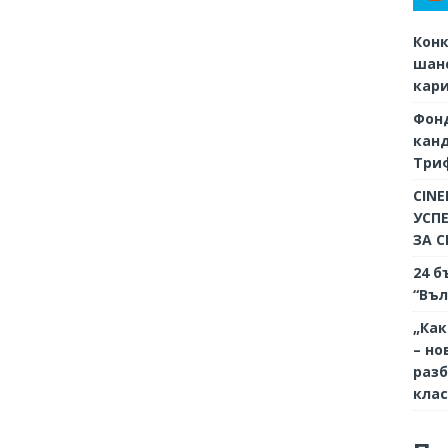
Конк
шанс
кар
Фон
кан
Триф
CINE
УСП
ЗА 
24 б
“Въл
„Как
– но
разб
кла