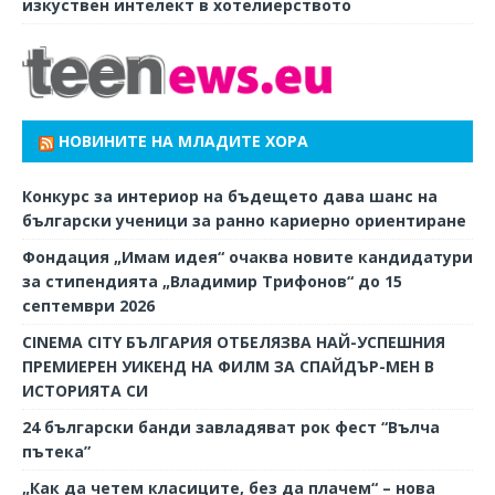
изкуствен интелект в хотелиерството
НОВИНИТЕ НА МЛАДИТЕ ХОРА
Конкурс за интериор на бъдещето дава шанс на
български ученици за ранно кариерно ориентиране
Фондация „Имам идея“ очаква новите кандидатури
за стипендията „Владимир Трифонов“ до 15
септември 2026
CINEMA CITY БЪЛГАРИЯ ОТБЕЛЯЗВА НАЙ-УСПЕШНИЯ
ПРЕМИЕРЕН УИКЕНД НА ФИЛМ ЗА СПАЙДЪР-МЕН В
ИСТОРИЯТА СИ
24 български банди завладяват рок фест “Вълча
пътека”
„Как да четем класиците, без да плачем“ – нова