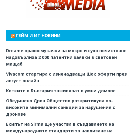
ГЕЙМ И ИТ НОВИНИ
Dreame прахосмукачки за мокро и сухо почистване
надхвърлиха 2 000 патентни заявки в световен
мащаб
Vivacom стартира с изненадващи Шок оферти през
август онлайн
Котките в България заживяват в умни домове
Обединено Дрон Общество разкритикува по-
високите минимални санкции за нарушения с
дронове
Екипът на Sirma ще участва в създаването на
международните стандарти за навлизане на