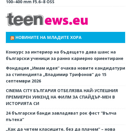
100–400 mm F5.6–8 OSS
НОВИНИТЕ НА МЛАДИТЕ ХОРА
Конкурс за интериор на бъдещето дава шанс на
български ученици за ранно кариерно ориентиране
Фондация „Имам идея“ очаква новите кандидатури
за стипендията „Владимир Трифонов“ до 15
септември 2026
CINEMA CITY БЪЛГАРИЯ ОТБЕЛЯЗВА НАЙ-УСПЕШНИЯ
ПРЕМИЕРЕН УИКЕНД НА ФИЛМ ЗА СПАЙДЪР-МЕН В
ИСТОРИЯТА СИ
24 български банди завладяват рок фест “Вълча
пътека”
„Как да четем класиците, без да плачем“ – нова