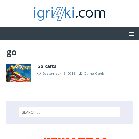
go
Go karts
September 13, 2016
Game Geek