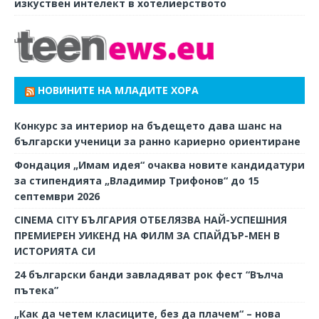
изкуствен интелект в хотелиерството
НОВИНИТЕ НА МЛАДИТЕ ХОРА
Конкурс за интериор на бъдещето дава шанс на
български ученици за ранно кариерно ориентиране
Фондация „Имам идея“ очаква новите кандидатури
за стипендията „Владимир Трифонов“ до 15
септември 2026
CINEMA CITY БЪЛГАРИЯ ОТБЕЛЯЗВА НАЙ-УСПЕШНИЯ
ПРЕМИЕРЕН УИКЕНД НА ФИЛМ ЗА СПАЙДЪР-МЕН В
ИСТОРИЯТА СИ
24 български банди завладяват рок фест “Вълча
пътека”
„Как да четем класиците, без да плачем“ – нова