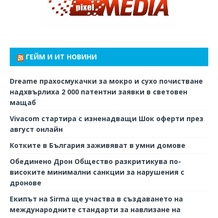
ГЕЙМ И ИТ НОВИНИ
Dreame прахосмукачки за мокро и сухо почистване
надхвърлиха 2 000 патентни заявки в световен
мащаб
Vivacom стартира с изненадващи Шок оферти през
август онлайн
Котките в България заживяват в умни домове
Обединено Дрон Общество разкритикува по-
високите минимални санкции за нарушения с
дронове
Екипът на Sirma ще участва в създаването на
международните стандарти за навлизане на